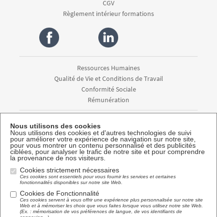
CGV
Règlement intérieur formations
Ressources Humaines
Qualité de Vie et Conditions de Travail
Conformité Sociale
Rémunération
Diagnostic / Audit
Nous utilisons des cookies
Conseil / Accompagnement
Nous utilisons des cookies et d'autres technologies de suivi
pour améliorer votre expérience de navigation sur notre site,
Externalisation
pour vous montrer un contenu personnalisé et des publicités
ciblées, pour analyser le trafic de notre site et pour comprendre
Formation
la provenance de nos visiteurs.
Cookies strictement nécessaires
Newsletter
Ces cookies sont essentiels pour vous fournir les services et certaines
fonctionnalités disponibles sur notre site Web.
Abonnez-vous à la newsletter APG
Cookies de Fonctionnalité
Ces cookies servent à vous offrir une expérience plus personnalisée sur notre site
Web et à mémoriser les choix que vous faites lorsque vous utilisez notre site Web.
(Ex. : mémorisation de vos préférences de langue, de vos identifiants de