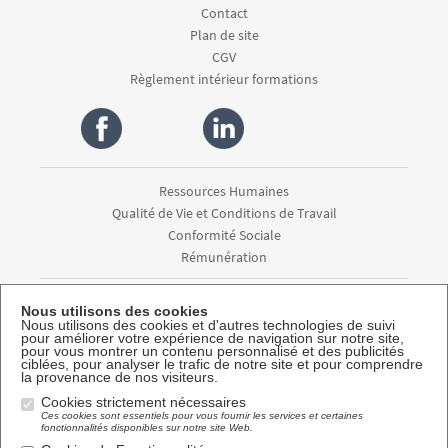
Contact
Plan de site
CGV
Règlement intérieur formations
Ressources Humaines
Qualité de Vie et Conditions de Travail
Conformité Sociale
Rémunération
Diagnostic / Audit
Nous utilisons des cookies
Conseil / Accompagnement
Nous utilisons des cookies et d'autres technologies de suivi
pour améliorer votre expérience de navigation sur notre site,
Externalisation
pour vous montrer un contenu personnalisé et des publicités
ciblées, pour analyser le trafic de notre site et pour comprendre
Formation
la provenance de nos visiteurs.
Cookies strictement nécessaires
Newsletter
Ces cookies sont essentiels pour vous fournir les services et certaines
fonctionnalités disponibles sur notre site Web.
Abonnez-vous à la newsletter APG