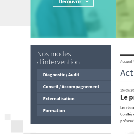
Découvrir
Nos modes
d'intervention
Accueil
Act
Diagnostic / Audit
Conseil / Accompagnement
15/05/2
Le 
Externalisation
Les réce
Formation
Gonflés 
p
résent