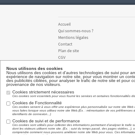
Accueil
Qui sommes-nous ?
Mentions légales
Contact
Plan de site
CGV
Règlement intérieur formations
Nous utilisons des cookies
Nous utilisons des cookies et d'autres technologies de suivi pour am
expérience de navigation sur notre site, pour vous montrer un cont
des publicités ciblées, pour analyser le trafic de notre site et pour
provenance de nos visiteurs.
Cookies strictement nécessaires
Ces cookies sont essentiels pour vous fournir les services et certaines fonctionnalités di
Newsl
Cookies de Fonctionnalité
Ces cookies servent à vous offrir une expérience plus personnalisée sur notre site Web 
Abonnez-vous à la newsle
vous faites lorsque vous utilisez notre site Web.(Ex. : mémorisation de vos préférences
identifiants de connexion...)
Cookies de suivi et de performance
Ces cookies sont utilisés pour collecter des informations permettant d'analyser le trafic su
dont les visiteurs utilisent notre site. (Ex. : suivi du temps passé, des pages visitées...),
comprendre comment nous pouvons améliorer notre site Web pour vous. Ces informations 