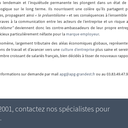
 lendemain et l’inquiétude permanente les plongent dans un état de dét
ogique sur le long terme. Ils nourrissent une colère qu’ils partagent 
es, propageant ainsi
« le présentéisme
» et ses conséquences à l’ensemble de
raves à la communication entre les acteurs de l’entreprise et un risque 
ntéisme”
deviennent donc les contre-ambassadeurs de leur propre entrepri
vicieux particulièrement néfaste pour la
marque employeur
.
omène, largement tributaire des aléas économiques globaux, représente 
ons de travail et d’avancer vers une
culture d’entreprise
plus saine et serei
mbre croissant de salariés français, bien décidés à tisser de nouveaux rappo
informations sur demande par mail
apg@apg-grandest.fr
ou au 03.83.49.47.9
01, contactez nos spécialistes pour
.