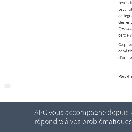
peur du
psychol
collègu
des ent
“prése
cercle 
Ce phén
conditi
d’un no
Plus d’
APG vous accompagne depuis 20
répondre à vos problématiques