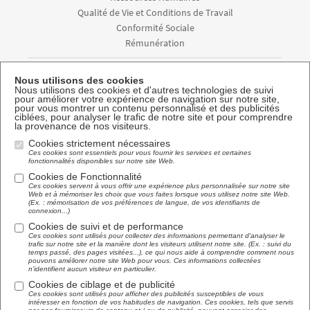
Qualité de Vie et Conditions de Travail
Conformité Sociale
Rémunération
Diagnostic / Audit
Nous utilisons des cookies
Conseil / Accompagnement
Nous utilisons des cookies et d'autres technologies de suivi
pour améliorer votre expérience de navigation sur notre site,
Externalisation
pour vous montrer un contenu personnalisé et des publicités
ciblées, pour analyser le trafic de notre site et pour comprendre
Formation
la provenance de nos visiteurs.
Cookies strictement nécessaires
Newsletter
Ces cookies sont essentiels pour vous fournir les services et certaines
fonctionnalités disponibles sur notre site Web.
Abonnez-vous à la newsletter APG
Cookies de Fonctionnalité
Ces cookies servent à vous offrir une expérience plus personnalisée sur notre site
Web et à mémoriser les choix que vous faites lorsque vous utilisez notre site Web.
(Ex. : mémorisation de vos préférences de langue, de vos identifiants de
connexion...)
Cookies de suivi et de performance
Ces cookies sont utilisés pour collecter des informations permettant d'analyser le
trafic sur notre site et la manière dont les visiteurs utilisent notre site. (Ex. : suivi du
temps passé, des pages visitées...), ce qui nous aide à comprendre comment nous
pouvons améliorer notre site Web pour vous. Ces informations collectées
n'identifient aucun visiteur en particulier.
Cookies de ciblage et de publicité
Ces cookies sont utilisés pour afficher des publicités susceptibles de vous
intéresser en fonction de vos habitudes de navigation. Ces cookies, tels que servis